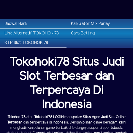
Jadwal Bank
Kalkulator Mix Parlay
Link Alternatif TOKOHOKI78
Cara Betting
RTP Slot TOKOHOKI78
Tokohoki78 Situs Judi
Slot Terbesar dan
Terpercaya Di
Indonesia
Tokohoki78
atau
Tokohoki78 LOGIN
merupakan
Situs Agen Judi Slot Online
Terbesar
dan terpercaya di Indonesia. Dengan pilihan game beragam, kami
menghadirkan puluhan game terbaik di bidangnya seperti sportsbook,