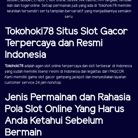
sbobet, ubobet, E-sport, slot online, idnlive, live casino, mm tangkas, tembak
ikan dan togel online. Setiap permainan judi yang ada di Tokohoki78 memiliki
keunikan tersendiri serta tampilan bervariatif yang menjadikannya semakin
seru.
Tokohoki78 Situs Slot Gacor
Terpercaya dan Resmi
Indonesia
Tokohoki78
adalah agen slot online terpercaya dan slot terbesar di Indonesia
yang sudah memiliki lisensi resmi di Indonesia dan legalitas dari PAGCOR.
Kami memiliki game slot gacor gampang jackpot dan menyediakan layanan
customer service 24 jam nonstop.
Jenis Permainan dan Rahasia
Pola Slot Online Yang Harus
Anda Ketahui Sebelum
Bermain