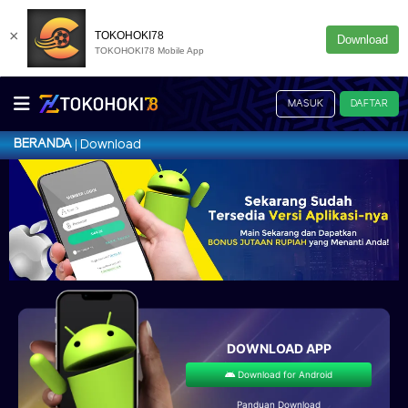
×
TOKOHOKI78
Download
TOKOHOKI78 Mobile App
MASUK
DAFTAR
BERANDA
Download
DOWNLOAD APP
Download for Android
Panduan Download